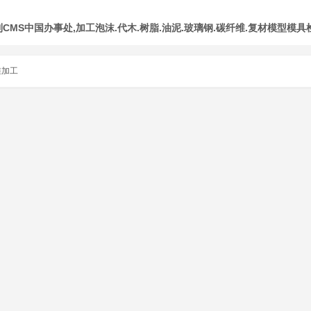
MS中国办事处,加工泡沫.代木.树脂.油泥.玻璃钢.碳纤维.复材模型模具
维加工