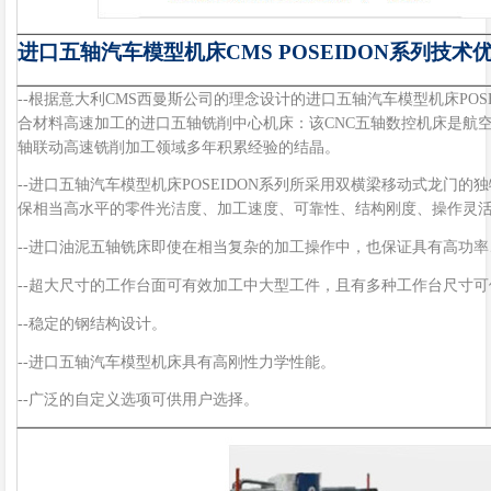
进口五轴汽车模型机床CMS POSEIDON
系列
技术
--根据
意大利CMS西曼斯公司
的理念设计的进口五轴汽车模型机床
POS
合材料高速加工的
进口五轴铣削中心
机床
：该
CNC五轴数控
机床是航
轴联动高速铣削加工领域多年
积累经验的结晶。
--进口五轴汽车模型机床POSEIDON
系列所采用双横梁移动式龙门的独
保相当高水平的零件光洁度、加工速度、可靠性、结构刚度、操作灵
--进口油泥五轴铣床
即使在相当复杂的加工操作中，也保证具有高功率
--超
大尺寸的工作台面可有效加工中大型工件，且有多种工作台尺寸可
--稳定的钢结构设计。
--进口五轴汽车模型机床具有
高刚性力学性能。
--广泛的自定义选项可供用户选择。