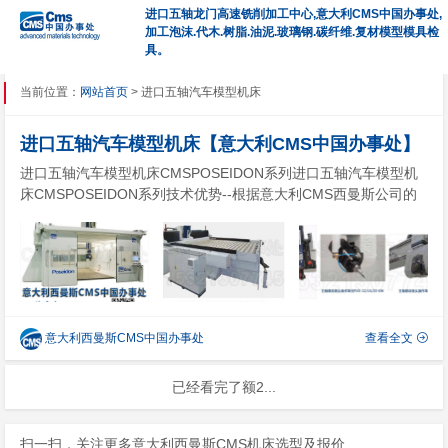
进口五轴龙门高速铣削加工中心,意大利CMS中国办事处,
加工泡沫.代木.树脂.油泥.玻璃钢.碳纤维.复材模型模具检
具。
当前位置：
网站首页
> 进口五轴汽车模型机床
进口五轴汽车模型机床【意大利CMS中国办事处】
进口五轴汽车模型机床CMSPOSEIDON系列进口五轴汽车模型机
床CMSPOSEIDON系列技术优势--根据意大利CMS西曼斯公司的
理念设计的进口五轴汽车模型机床POSEIDON系列，可专门用于
大型铝合金、轻合金和复合材料高速加工的进口五轴铣削中心机
床：该CNC五轴数控机床是航空航天和游艇赛艇模...
意大利西曼斯CMS中国办事处
查看全文
已经看完了额2...
扫一扫，关注更多意大利西曼斯CMS机床选型及报价